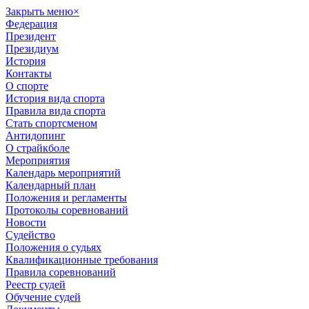
Закрыть меню
×
Федерация
Президент
Президиум
История
Контакты
О спорте
История вида спорта
Правила вида спорта
Стать спортсменом
Антидопинг
О страйкболе
Мероприятия
Календарь мероприятий
Календарный план
Положения и регламенты
Протоколы соревнований
Новости
Судейство
Положения о судьях
Квалификационные требования
Правила соревнований
Реестр судей
Обучение судей