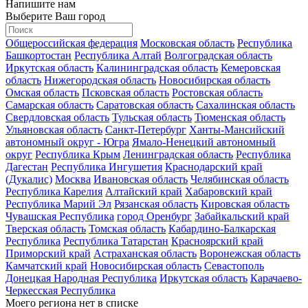
Напишите нам
Выберите Ваш город
Общероссийская федерация
Московская область
Республика
Башкортостан
Республика Алтай
Волгоградская область
Иркутская область
Калининградская область
Кемеровская
область
Нижегородская область
Новосибирская область
Омская область
Псковская область
Ростовская область
Самарская область
Саратовская область
Сахалинская область
Свердловская область
Тульская область
Тюменская область
Ульяновская область
Санкт-Петербург
Ханты-Мансийский
автономный округ - Югра
Ямало-Ненецкий автономный
округ
Республика Крым
Ленинградская область
Республика
Дагестан
Республика Ингушетия
Краснодарский край
(Дукалис)
Москва
Ивановская область
Челябинская область
Республика Карелия
Алтайский край
Хабаровский край
Республика Марий Эл
Рязанская область
Кировская область
Чувашская Республика
город Оренбург
Забайкальский край
Тверская область
Томская область
Кабардино-Балкарская
Республика
Республика Татарстан
Красноярский край
Приморский край
Астраханская область
Воронежская область
Камчатский край
Новосибирская область
Севастополь
Донецкая Народная Республика
Иркутская область
Карачаево-
Черкесская Республика
Моего региона нет в списке