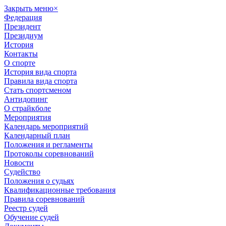
Закрыть меню
×
Федерация
Президент
Президиум
История
Контакты
О спорте
История вида спорта
Правила вида спорта
Стать спортсменом
Антидопинг
О страйкболе
Мероприятия
Календарь мероприятий
Календарный план
Положения и регламенты
Протоколы соревнований
Новости
Судейство
Положения о судьях
Квалификационные требования
Правила соревнований
Реестр судей
Обучение судей