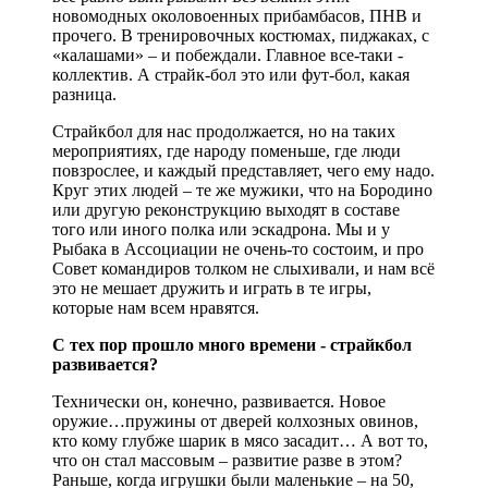
новомодных околовоенных прибамбасов, ПНВ и
прочего. В тренировочных костюмах, пиджаках, с
«калашами» – и побеждали. Главное все-таки -
коллектив. А страйк-бол это или фут-бол, какая
разница.
Страйкбол для нас продолжается, но на таких
мероприятиях, где народу поменьше, где люди
повзрослее, и каждый представляет, чего ему надо.
Круг этих людей – те же мужики, что на Бородино
или другую реконструкцию выходят в составе
того или иного полка или эскадрона. Мы и у
Рыбака в Ассоциации не очень-то состоим, и про
Совет командиров толком не слыхивали, и нам всё
это не мешает дружить и играть в те игры,
которые нам всем нравятся.
С тех пор прошло много времени - страйкбол
развивается?
Технически он, конечно, развивается. Новое
оружие…пружины от дверей колхозных овинов,
кто кому глубже шарик в мясо засадит… А вот то,
что он стал массовым – развитие разве в этом?
Раньше, когда игрушки были маленькие – на 50,