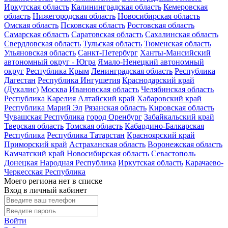
Иркутская область
Калининградская область
Кемеровская
область
Нижегородская область
Новосибирская область
Омская область
Псковская область
Ростовская область
Самарская область
Саратовская область
Сахалинская область
Свердловская область
Тульская область
Тюменская область
Ульяновская область
Санкт-Петербург
Ханты-Мансийский
автономный округ - Югра
Ямало-Ненецкий автономный
округ
Республика Крым
Ленинградская область
Республика
Дагестан
Республика Ингушетия
Краснодарский край
(Дукалис)
Москва
Ивановская область
Челябинская область
Республика Карелия
Алтайский край
Хабаровский край
Республика Марий Эл
Рязанская область
Кировская область
Чувашская Республика
город Оренбург
Забайкальский край
Тверская область
Томская область
Кабардино-Балкарская
Республика
Республика Татарстан
Красноярский край
Приморский край
Астраханская область
Воронежская область
Камчатский край
Новосибирская область
Севастополь
Донецкая Народная Республика
Иркутская область
Карачаево-
Черкесская Республика
Моего региона нет в списке
Вход в личный кабинет
Войти