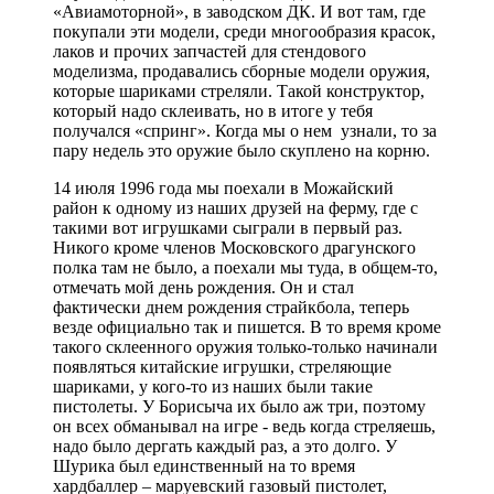
«Авиамоторной», в заводском ДК. И вот там, где
покупали эти модели, среди многообразия красок,
лаков и прочих запчастей для стендового
моделизма, продавались сборные модели оружия,
которые шариками стреляли. Такой конструктор,
который надо склеивать, но в итоге у тебя
получался «спринг». Когда мы о нем узнали, то за
пару недель это оружие было скуплено на корню.
14 июля 1996 года мы поехали в Можайский
район к одному из наших друзей на ферму, где с
такими вот игрушками сыграли в первый раз.
Никого кроме членов Московского драгунского
полка там не было, а поехали мы туда, в общем-то,
отмечать мой день рождения. Он и стал
фактически днем рождения страйкбола, теперь
везде официально так и пишется. В то время кроме
такого склеенного оружия только-только начинали
появляться китайские игрушки, стреляющие
шариками, у кого-то из наших были такие
пистолеты. У Борисыча их было аж три, поэтому
он всех обманывал на игре - ведь когда стреляешь,
надо было дергать каждый раз, а это долго. У
Шурика был единственный на то время
хардбаллер – маруевский газовый пистолет,