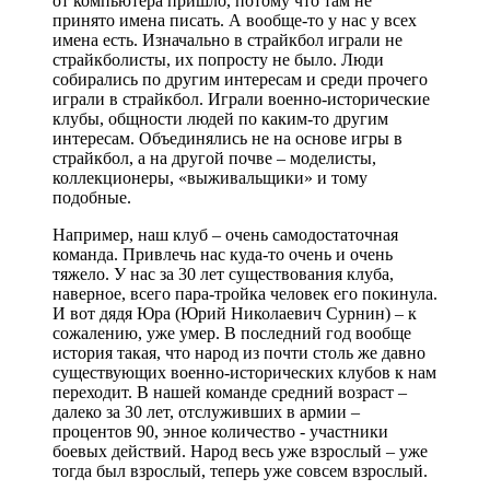
от компьютера пришло, потому что там не
принято имена писать. А вообще-то у нас у всех
имена есть. Изначально в страйкбол играли не
страйкболисты, их попросту не было. Люди
собирались по другим интересам и среди прочего
играли в страйкбол. Играли военно-исторические
клубы, общности людей по каким-то другим
интересам. Объединялись не на основе игры в
страйкбол, а на другой почве – моделисты,
коллекционеры, «выживальщики» и тому
подобные.
Например, наш клуб – очень самодостаточная
команда. Привлечь нас куда-то очень и очень
тяжело. У нас за 30 лет существования клуба,
наверное, всего пара-тройка человек его покинула.
И вот дядя Юра (Юрий Николаевич Сурнин) – к
сожалению, уже умер. В последний год вообще
история такая, что народ из почти столь же давно
существующих военно-исторических клубов к нам
переходит. В нашей команде средний возраст –
далеко за 30 лет, отслуживших в армии –
процентов 90, энное количество - участники
боевых действий. Народ весь уже взрослый – уже
тогда был взрослый, теперь уже совсем взрослый.