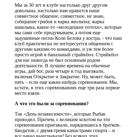
Мы за 30 лет в клубе настолько друг другом
довольны, настолько нам нравится наше
совместное общение, совместное, не знаю,
собирание грибов и варка жюльена; жарка
шашлыка, какие-то «молодецкие потехи», которые
мы сами себе придумываем, а потом еще
задушевные песни Коли Белова у костра, - что наш
клуб практически не интересуется общением с
другими какими-то командами, и уж тем более
просто игрой в банальный страйкбол. Страйкбол
для нас никогда не был основным родом
деятельности. В лучшие времена на обычные
игры, дай бог, раза четыре в год выезжали,
включая Открытие и Закрытие. Ну, может быть,
пять – если еще какие-нибудь соревнования. Мы,
кстати, в этих соревнованиях еще три раза первое
место взяли.
А что это были за соревнования?
Так «День независимости», которые Рыбак
проводил. Причем, с великим хохотом на эти
соревнования приезжали, нарядившись в братков-
бандитов, с двумя-тремя канистрами спирта – и
все равно выигрывали! Без всяких этих