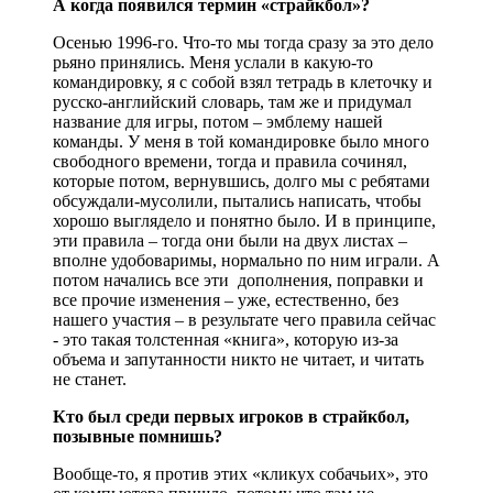
А когда появился термин «страйкбол»?
Осенью 1996-го. Что-то мы тогда сразу за это дело
рьяно принялись. Меня услали в какую-то
командировку, я с собой взял тетрадь в клеточку и
русско-английский словарь, там же и придумал
название для игры, потом – эмблему нашей
команды. У меня в той командировке было много
свободного времени, тогда и правила сочинял,
которые потом, вернувшись, долго мы с ребятами
обсуждали-мусолили, пытались написать, чтобы
хорошо выглядело и понятно было. И в принципе,
эти правила – тогда они были на двух листах –
вполне удобоваримы, нормально по ним играли. А
потом начались все эти дополнения, поправки и
все прочие изменения – уже, естественно, без
нашего участия – в результате чего правила сейчас
- это такая толстенная «книга», которую из-за
объема и запутанности никто не читает, и читать
не станет.
Кто был среди первых игроков в страйкбол,
позывные помнишь?
Вообще-то, я против этих «кликух собачьих», это