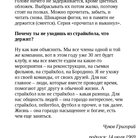
голове ничего не задерживается, кроме цветных
обложек. Выбрасывать их потом жалко, поэтому
стоят на полках. Можно прочитать, забыть, и
читать снова. Шикарная фигня, но в памяти не
держится (смеется). Серия «прочитал и выкинул».
Почему ты не уходишь из страйкбола, что
держит?
Ну как вам объяснить. Мы все члены одной и той
же компании, вот в этом году уже 30 лет будет
клубу, и мы все вместе ездим на какие-то
мероприятия – на реконструкции, на съемки
фильмов, на страйкбол, на Бородино. Я не ухожу
из своей команды, от своих друзей. Для нас
главное – люди, которые вместе проводят время,
помогают друг другу в обычной жизни. А
страйкбол или не страйкбол – какая разница. Для
нас общность людей – она гораздо интереснее, чем
страйкбол, пейнтбол, футбол и прочее, и так далее.
Жизнь – она гораздо насыщеннее и богаче, есть
чем еще заняться.
Чуков Григорий
родился: 14 июля 1969