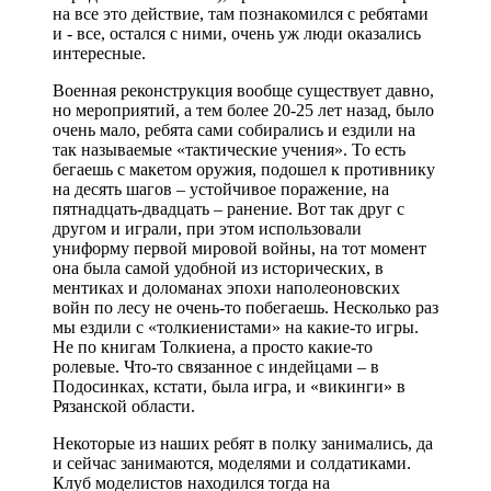
на все это действие, там познакомился с ребятами
и - все, остался с ними, очень уж люди оказались
интересные.
Военная реконструкция вообще существует давно,
но мероприятий, а тем более 20-25 лет назад, было
очень мало, ребята сами собирались и ездили на
так называемые «тактические учения». То есть
бегаешь с макетом оружия, подошел к противнику
на десять шагов – устойчивое поражение, на
пятнадцать-двадцать – ранение. Вот так друг с
другом и играли, при этом использовали
униформу первой мировой войны, на тот момент
она была самой удобной из исторических, в
ментиках и доломанах эпохи наполеоновских
войн по лесу не очень-то побегаешь. Несколько раз
мы ездили с «толкиенистами» на какие-то игры.
Не по книгам Толкиена, а просто какие-то
ролевые. Что-то связанное с индейцами – в
Подосинках, кстати, была игра, и «викинги» в
Рязанской области.
Некоторые из наших ребят в полку занимались, да
и сейчас занимаются, моделями и солдатиками.
Клуб моделистов находился тогда на