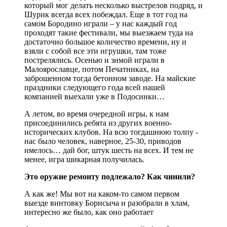
который мог делать несколько выстрелов подряд, и
Шурик всегда всех побеждал. Еще в тот год на
самом Бородино играли – у нас каждый год
проходят такие фестивали, мы выезжаем туда на
достаточно большое количество времени, ну и
взяли с собой все эти игрушки, там тоже
пострелялись. Осенью и зимой играли в
Малоярославце, потом Печатниках, на
заброшенном тогда бетонном заводе. На майские
праздники следующего года всей нашей
компанией выехали уже в Подосинки…
А летом, во время очередной игры, к нам
присоединились ребята из других военно-
исторических клубов. На всю тогдашнюю толпу -
нас было человек, наверное, 25-30, приводов
имелось… дай бог, штук шесть на всех. И тем не
менее, игра шикарная получилась.
Это оружие ремонту подлежало? Как чинили?
А как же! Мы вот на каком-то самом первом
выезде винтовку Борисыча и разобрали в хлам,
интересно же было, как оно работает