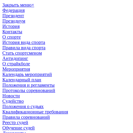
Закрыть меню
×
Федерация
Президент
Президиум
История
Контакты
О спорте
История вида спорта
Правила вида спорта
Стать спортсменом
Антидопинг
О страйкболе
Мероприятия
Календарь мероприятий
Календарный план
Положения и регламенты
Протоколы соревнований
Новости
Судейство
Положения о судьях
Квалификационные требования
Правила соревнований
Реестр судей
Обучение судей