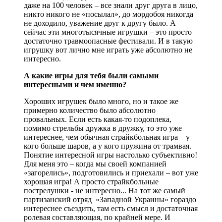
даже на 100 человек – все знали друг друга в лицо,
никто никого не «посылал», до мордобоя никогда
не доходило, уважение друг к другу было. А
сейчас эти многотысячные игрушки – это просто
достаточно травмоопасные фестивали. И в такую
игрушку вот лично мне играть уже абсолютно не
интересно.
А какие игры для тебя были самыми
интересными и чем именно?
Хороших игрушек было много, но и такое же
примерно количество было абсолютно
провальных. Если есть какая-то подоплека,
помимо стрельбы дружка в дружку, то это уже
интереснее, чем обычная страйкбольная игра – у
кого больше шаров, а у кого пружина от трамвая.
Понятие интересной игры настолько субъективно!
Для меня это – когда мы своей компанией
«загорелись», подготовились и приехали – вот уже
хорошая игра! А просто страйкбольные
пострелушки - не интересно... На тот же самый
партизанский отряд «Западной Украины» гораздо
интереснее съездить, там есть смысл и достаточная
ролевая составляющая, по крайней мере. И