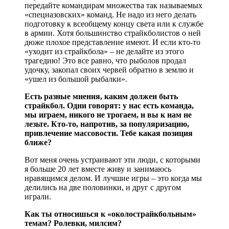
передайте командирам множества так называемых
«спецназовских» команд. Не надо из него делать
подготовку к всеобщему концу света или к службе
в армии. Хотя большинство страйкболистов о ней
дюже плохое представление имеют. И если кто-то
«уходит из страйкбола» – не делайте из этого
трагедию! Это все равно, что рыболов продал
удочку, закопал своих червей обратно в землю и
«ушел из большой рыбалки».
Есть разные мнения, каким должен быть
страйкбол. Одни говорят: у нас есть команда,
мы играем, никого не трогаем, и вы к нам не
лезьте. Кто-то, напротив, за популяризацию,
привлечение массовости. Тебе какая позиция
ближе?
Вот меня очень устраивают эти люди, с которыми
я больше 20 лет вместе живу и занимаюсь
нравящимся делом. И лучшие игры – это когда мы
делились на две половинки, и друг с другом
играли.
Как ты относишься к «околострайкбольным»
темам? Ролевки, милсим?