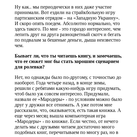
Ну как.. мы периодически в них даже участие
принимали. Вот ездили на страйкбольную игру
партизанским отрядом – на «Западную Украину».
И скоро опять поедем. Абсолютно нормально, что
здесь такого. По мне - это гораздо интереснее, чем
лепить друг на друга разноцветный скотч и бегать
по подвалам за бешеные деньги, дыша неизвестно
чем.
Бывает ли, что ты читаешь книгу, и замечаешь,
что ее сюжет мог бы стать хорошим сценарием
для ролевки?
Нет, но однажды было по-другому, с точностью до
наоборот. Года четыре назад, в конце зимы,
решили с ребятами какую-нибудь игру придумать,
чтоб было уж совсем интересно. Придумали,
назвали ее «Мародеры» - по условиям можно было
друг у дружки все отнимать. А уже потом мне
рассказали, что, оказывается, есть такая книжка. А
еще через месяц вышла компьютерная игра
«Мародеры» - по книжке. Если честно, от нечего
делать мы с друзьями читаем достаточно много
подобных книг, перечитываем по многу раз, но в