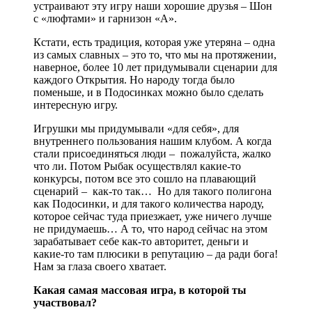
устраивают эту игру наши хорошие друзья – Шон
с «люфтами» и гарнизон «А».
Кстати, есть традиция, которая уже утеряна – одна
из самых славных – это то, что мы на протяжении,
наверное, более 10 лет придумывали сценарии для
каждого Открытия. Но народу тогда было
поменьше, и в Подосинках можно было сделать
интересную игру.
Игрушки мы придумывали «для себя», для
внутреннего пользования нашим клубом. А когда
стали присоединяться люди – пожалуйста, жалко
что ли. Потом Рыбак осуществлял какие-то
конкурсы, потом все это сошло на плавающий
сценарий – как-то так… Но для такого полигона
как Подосинки, и для такого количества народу,
которое сейчас туда приезжает, уже ничего лучше
не придумаешь… А то, что народ сейчас на этом
зарабатывает себе как-то авторитет, деньги и
какие-то там плюсики в репутацию – да ради бога!
Нам за глаза своего хватает.
Какая самая массовая игра, в которой ты
участвовал?